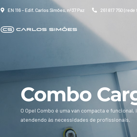
Skip
EN 116 – Edif. Carlos Simões, nº37 Paz
261 817 750 (rede 
to
content
Combo Car
O Opel Combo é uma van compacta e funcional, id
atendendo às necessidades de profissionais.