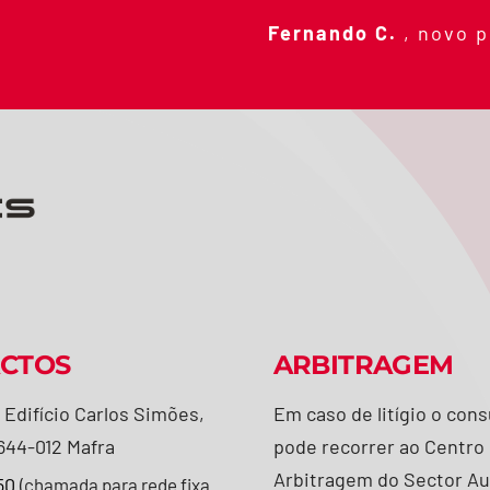
Fernando C.
,
novo p
CTOS
ARBITRAGEM
 Edifício Carlos Simões,
Em caso de litígio o con
644-012 Mafra
pode recorrer ao Centro
Arbitragem do Sector A
50
(chamada para rede fixa