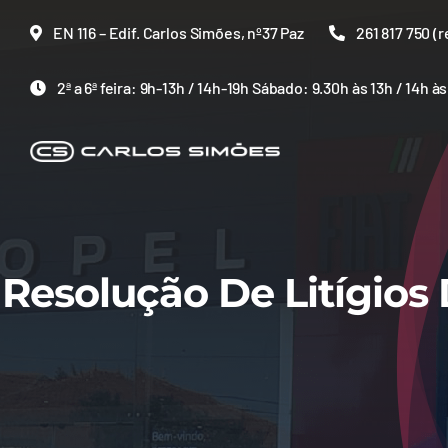
Skip
EN 116 – Edif. Carlos Simões, nº37 Paz
261 817 750 (r
to
content
2ª a 6ª feira: 9h-13h / 14h-19h Sábado: 9.30h às 13h / 14h à
Resolução De Litígio