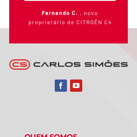
Fernando C.
,
novo
proprietário de CITROËN C4
QUEM SOMOS